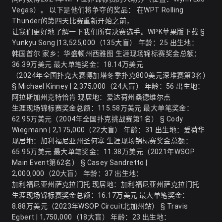
Vegas）。 以下是他们将争夺的奖品： 在WPT Rolling
Thunder的第四天比赛重新开始之前，
让我们更好地了解一下我们所有决赛选手。
WPK苹果版下载
§
Yunkyu Song |13,525,000（135大盲） 年龄：25 出生地：
韩国首尔 家乡：华盛顿州西雅图 生涯现场锦标赛奖金总额：
36.39万美元 最大单笔奖金：18.14万美元
（2024年全国扑克大赛博加塔冬季扑克800美元深堆赛第3名）
§ Michael Kinney | 2,375,000（24大盲） 年龄：56 出生地：
阿拉斯加州克特恰肯 现居地：爱达荷州桑德维尔点
生涯现场锦标赛奖金总额：115.58万美元 最大单笔奖金：
62.95万美元（2004年全国扑克挑战赛第1名） § Cody
Wiegmann | 2,175,000（22大盲） 年龄：31 出生地：爱荷华
现居地：加利福尼亚州圣何塞 生涯现场锦标赛奖金总额：
65.95万美元 最大单笔奖金：11.38万美元（2021年WSOP
Main Event第62名） § Casey Sandretto |
2,000,000（20大盲） 年龄：37 出生地：
加利福尼亚州萨克拉门托 现居地：加利福尼亚州萨克拉门托
生涯现场锦标赛奖金总额：16.17万美元 最大单笔奖金：
8.88万美元（2023年WSOP Circuit北加州站） § Travis
Egbert | 1,750,000（18大盲） 年龄：23 出生地：