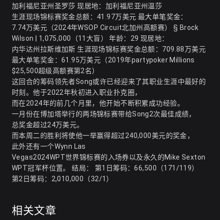
加利福尼亚州圣罗莎 现居地：加利福尼亚州温莎
生涯现场锦标赛奖金总额：41.97万美元 最大单笔奖金：
7.74万美元（2024年WSOP Circuit北加州高额赛） § Brock
Wilson | 1,075,000（11大盲） 年龄：29 现居地：
内华达州拉斯维加斯 生涯现场锦标赛奖金总额：709.88万美元
最大单笔奖金：61.95万美元（2019年partypoker Millions
$25,500超级高额赛第2名）
这回合的筹码领先者Song或许已经迎来了其职业生涯中最好的
时刻。他于2022年秋初进入职业扑克圈，
而在2024年的前几个月里，他开始不断积累成功经验。
一月份在博加塔举行的两场锦标赛带给Song2次最佳成绩，
总奖金超过24万美元。
而本周二的胜利将使他一举赢得超过240,000美元的奖金，
此外还有一个Wynn Las
Vegas2024WPT世界锦标赛的入场券以及永久的Mike Sexton
WPT冠军杯位置。 结局： 第1日筹码：66,500（171/119）
第2日筹码：2,010,000（32/1）
相关文章