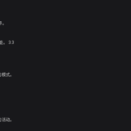
界。
 3.3
的模式。
的活动。