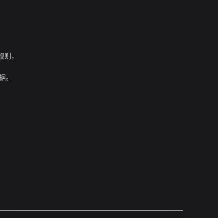
规则，
。
据。