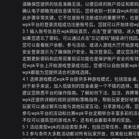
请确保您提供的信息准确无误，以便后续的账户验证和密码找
确认电子邮箱完成信息填写后，您将收到一封来自wpk的
此步骤非常关键，它不仅是账号注册成功的重要环节，也是
wpk平台的登录流程成功注册账号后，您就可以开始体验w
3.1 输入账号信息在wpk网站首页，点击“登录”按钮，
如果您遗忘了密码，可以通过点击“忘记密码”链接进行找回。
您可以查看账户余额、参与活动、或进入游戏大厅开始游戏。
安全登录提示为了确保账户安全，每次登录后，建议您及时
定期更新密码和启用双重验证功能也是保护账户安全的有效
在wpk平台上开始游戏登录成功后，您便可以自由探索wp
wpk都能为您提供适合的游戏选择。
4.1 选择游戏模式wpk平台提供多种游戏模式，包括现
对于新手来说，加入低级别的现金桌是一个不错的选择，既能
建议您熟悉平台的操作指南。了解如何下注、加注、弃牌等
wpk还提供详细的规则说明和策略指导，帮助玩家更好地掌控
玩家可以通过聊天功能与其他玩家互动，分享游戏心得。您
参与wpk平台的活动和比赛wpk平台定期举办丰富多彩的
不仅可以提高您的游戏水平，还有机会赢取丰厚的奖励。
5.1 活动类型wpk的活动类型多样，包括日常任务、周
5.2 参与条件大多数活动都对所有玩家开放，但某些比赛