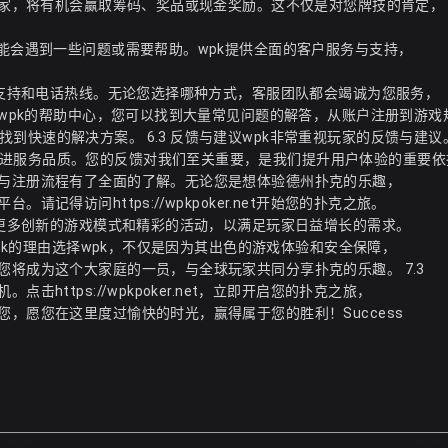
的玩家，将有机会赢取筹码、奖品或现金奖励。这不仅是对您牌技的肯定，
可能会遇到一些问题或需要帮助。wpk提供全面的客户服务与支持，
邮件支持和电话热线。无论您选择哪种方式，客服团队都会竭诚为您服务，
答在wpk的帮助中心，您可以找到大量常见问题的解答，从账户注册到游戏
到快速的解决方案。 6.3 反馈与建议wpk非常重视玩家的反馈与建议
进服务品质。您的反馈对我们至关重要，是我们提升用户体验的重要依
录与注册流程有了全面的了解。无论您是想体验德州扑克的乐趣，
的平台。请记得访问
https://wpkpoker.net
开始您的扑克之旅。
推出更多创新的游戏模式和精彩的活动，以满足玩家日益增长的需求。
wpk的理由选择wpk，不仅是因为其出色的游戏体验和安全保障，
您将成为这个大家庭的一员，与全球玩家共同分享扑克的乐趣。 7.3
机。点击
https://wpkpoker.net
，立即开启您的扑克之旅，
您，愿您在这里度过愉快的时光，赢得属于您的胜利！Success