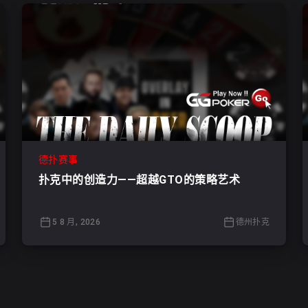
德扑赛事
扑克中的创造力——超越GTO的策略艺术
5 8 月, 2026
德州扑克