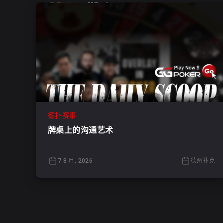
德扑赛事
牌桌上的沟通艺术
7 8 月, 2026
德州扑克