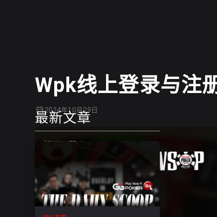
德州扑克
Wpk线上登录与注
2024年10月29日
最新文章