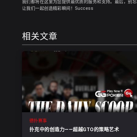
我们都将在这里为您提供最优质的服务和支持。最后，别忘
让我们一起创造精彩瞬间！Success
相关文章
德扑赛事
扑克中的创造力——超越GTO的策略艺术