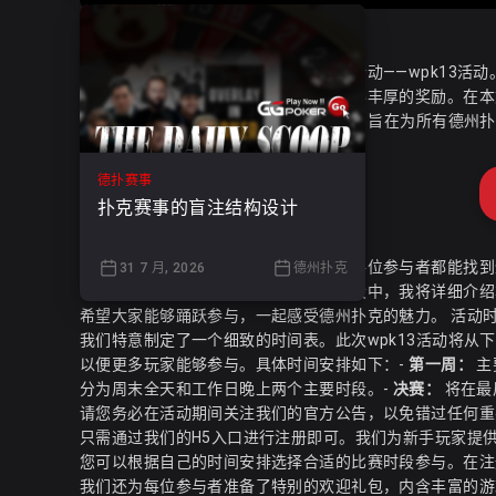
wpk13活动预告与奖励详情
活动简介我们即将迎来一场备受期待的活动——wpk13活
同时也是为了让每一位参与者有机会赢得丰厚的奖励。在本
这次wpk13活动将在我们的平台上举行，旨在为所有德州
德扑赛事
扑克赛事的盲注结构设计
我们设计了一系列的赛事和挑战，确保每位参与者都能找到
31 7 月, 2026
德州扑克
以感谢您的参与和支持。在接下来的几段中，我将详细介绍
希望大家能够踊跃参与，一起感受德州扑克的魅力。 活动
我们特意制定了一个细致的时间表。此次wpk13活动将
以便更多玩家能够参与。具体时间安排如下：-
第一周：
主
分为周末全天和工作日晚上两个主要时段。-
决赛：
将在最
请您务必在活动期间关注我们的官方公告，以免错过任何重要
只需通过我们的H5入口进行注册即可。我们为新手玩家提
您可以根据自己的时间安排选择合适的比赛时段参与。在注
我们还为每位参与者准备了特别的欢迎礼包，内含丰富的游