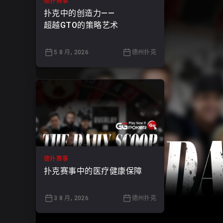
德扑赛事
扑克中的创造力——
超越GTO的策略艺术
5 8 月, 2026
德州扑克
德扑赛事
扑克赛事中的医疗健康保障
3 8 月, 2026
德州扑克