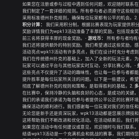
如果您在注册或参与过程中遇到任何问题，欢迎随时联系在
我们制定了一套详细的规则。所有参与者必须遵守这些规则
采用标准德州扑克规则，确保每位玩家都有公平的机会。2.
积分计算：
我们采用积分制，根据比赛表现为玩家提供积
奖励详情我们为wpk13活动准备了丰厚的奖励，包括现金
前三名将获得丰厚的现金奖励。-
游戏币：
所有参与者均有
我们还将提供额外的特别奖励。我们希望通过这些奖励，感
活动亮点wpk13活动有许多亮点，我们在设计时充分考虑
我们在传统德州扑克的基础上，加入了全新的玩法元素，为
玩家可以通过平台与其他玩家实时互动，分享比赛心得。-
这些亮点不仅提升了活动的趣味性，也让每一位参与者都能享
提升胜率是每位玩家所关注的问题。以下是一些建议，希望
彻底了解德州扑克的规则和策略，是取得胜利的基础。2.
多
在比赛中，保持冷静的头脑和良好的心态，是成功的关键。通
我们的承诺我们承诺为每位参与者提供公平公正的比赛环境
确保活动的顺利进行。我们感谢每一位玩家对我们的信任和
无论您是新手还是资深玩家，wpk13活动都是您展示牌技
这将帮助我们不断改进和优化活动。在活动结束后，我们将
如果您在活动中有任何建议或意见，欢迎随时与我们联系。
结语wpk13活动是一个充满机会和挑战的赛事，我们期待