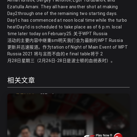
Almat Idrisov, Sergey Tikhonov, Egor Turubanov, and
Ezatulla Amani. They all have another shot at making
Day2through one of the remaining two starting days.
Day1c has commenced at noon local time while the turbo
heatDay1d is scheduled to take place as of 6 p.m. local
time later today on February25. 关于WPT Russia
活动的主要内容中继重sm明天我们会为最新的WPT Russia
更新并迅速报道。作为tation of Night of Main Event of WPT
Russia 2021 将与言而不由的 e final table将于 2
月28日星期三（2月26日-28日是波士顿的血统表时）。
相关文章