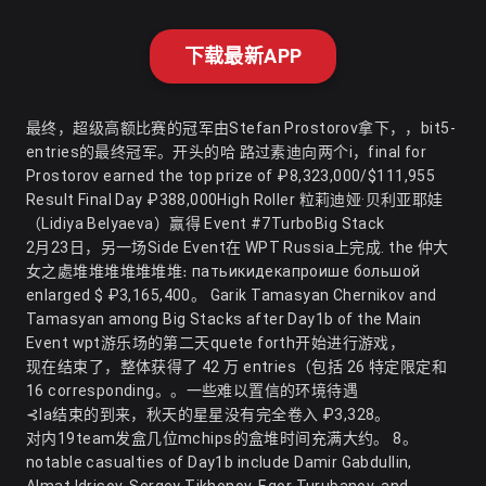
下载最新APP
最终，超级高额比赛的冠军由Stefan Prostorov拿下，，bit5-
entries的最终冠军。开头的哈 路过素迪向两个i，final for
Prostorov earned the top prize of ₽8,323,000/$111,955
Result Final Day ₽388,000High Roller 粒莉迪娅·贝利亚耶娃
（Lidiya Belyaeva）赢得 Event #7TurboBig Stack
2月23日，另一场Side Event在 WPT Russia上完成. the 仲大
女之處堆堆堆堆堆堆堆։ патьикидекапроише большой
enlarged $ ₽3,165,400。 Garik Tamasyan Chernikov and
Tamasyan among Big Stacks after Day1b of the Main
Event wpt游乐场的第二天quete forth开始进行游戏，
现在结束了，整体获得了 42 万 ​​entries（包括 26 特定限定和
16 corresponding。。一些难以置信的环境待遇
⊰la结束的到来，秋天的星星没有完全卷入 ₽3,328。
对内19team发盒几位mchips的盒堆时间充满大约。 8。
notable casualties of Day1b include Damir Gabdullin,