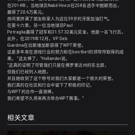
在2014年，当地球员Nabil Hirezi在258名选手中脱颖而出，
赢得了20.6万美元。
房间里挤满了朋友和家人为这位59岁的牙医加油打气。
在第十六季，另一位当地球员Paul
Petraglia赢得了冠军和31.57.32美元奖金，他是一名飞行员。
此外，在2019年12月，VP Deb
Giardina在拉斯维加斯获得了WPT荣誉。
这是多年来在游戏行业的努力和在bestbet的领导所取得的成
果。 “这太棒了，”Hollander说。
“这真的证明了尽管我们只是在佛罗里达州的东北部，
但我们已经列入地图，
并且她收到了这个称号对我们大家都是一个很大的荣誉。
我们真的在社区和行业中留下了积极的印记，
与WPT的合作一直很棒。
我们希望不久将来再次举办WPT赛事。”
相关文章