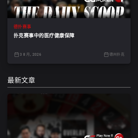
德扑赛事
扑克赛事中的医疗健康保障
3 8 月, 2026
德州扑克
最新文章