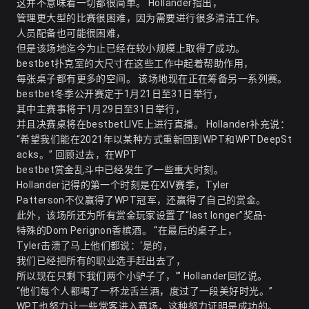
这并不意味着一切都很简单。 Hollander指出，
管理更大型的比赛很困难，因为需要进行很多清洁工作。
人员配备也可能很困难，
但是该场地迄今为止已经在较小规模上取得了成功。
bestbet扑克室的大尺寸在这些工作中起着帮助作用，
每张桌子都有更多的空间。 该场地现在正在筹备另一系列赛。
bestbet冬季公开赛定于1月21日至31日举行，
其中主赛事将于1月29日至31日举行，
并且决赛桌将在bestbetLIVE上进行直播。 Hollander补充说：
“希望我们能在2021年以某种方式重新回到WPT和WPTDeepSt
acks。” 回顾过去，在WPT
bestbet赏金乱斗中已经发生了一些重大时刻。
Hollander记得的第一个时刻是在XIV赛季，Tyler
Patterson不仅赢得了WPT冠军，还赢得了自己的赏金。
此外，该场所还为所有赏金玩家设置了“last longer”奖品-
特殊的Dom Perignon香槟酒。 “在最后的桌子上，
Tyler击溃了马上他们都说：‘是的，
我们已经把所有的职业选手赶出去了，
所以现在只剩下我们两个小驴子了，’” Hollander回忆说。
“他们每个人都喝了一杯龙舌兰酒，度过了一段美好时光。”
WPT也努力让一些常客进入赛场，这种努力证明是成功的。