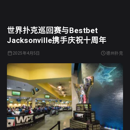
德州扑克
世界扑克巡回赛与bestbet
Jacksonville携手庆祝十周年
2025年4月5日
德州扑克