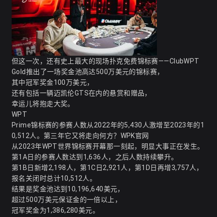
但这一次，还有史上最大的现场扑克免费锦标赛——ClubWPT
Gold推出了一场奖金池高达500万美元的锦标赛，
其中冠军奖金100万美元，
还有包括一辆迈凯伦GTS在内的悬赏和赠品，
幸运儿将抱走大奖。
WPT
Prime锦标赛的参赛人数从2022年的5,430人激增至2023年的1
0,512人。第三年它又将走向何方？
WPK官网
从2023年WPT世界锦标赛开幕那一刻起，明显大事正在发生。
第1A日的参赛人数达到1,636人，之后人数持续攀升。
第1B日新增2,198人，第1C日2,921人，第1D日再增3,757人，
报名关闭时总计10,512人。
结果是奖金池达到10,196,640美元，
超过500万美元保证金的一倍以上，
冠军奖金为1,386,280美元。