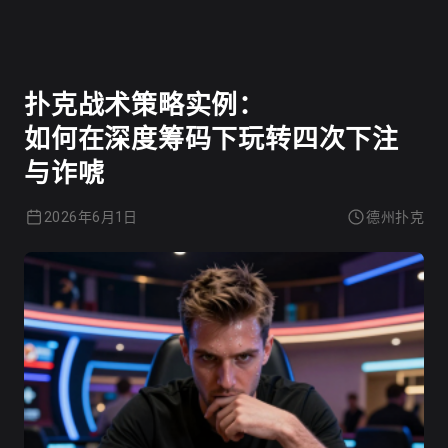
德州扑克
扑克战术策略实例：
如何在深度筹码下玩转四次下注
与诈唬
2026年6月1日
德州扑克