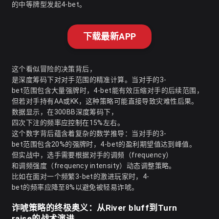
的中等牌型发起4-bet。
下载最新APP
这个看似冒险的决策背后，
是深度筹码下对对手范围的精准计算。当对手的3-
bet范围包含大量强牌时，4-bet能有效压缩对手的后续范围，
但若对手持有AA或KK，这种策略可能直接导致灾难性后果。
数据显示，在300BB深度筹码下，
四次下注的频率应控制在15%左右。
这个数字背后蕴含着复杂的数学推导：当对手的3-
bet范围包含20%的强牌时，4-bet的盈利期望值达到峰值。
但实战中，选手需要根据对手的调频（frequency）
和调频强度（frequency intensity）动态调整策略。
比如在面对一个频繁3-bet的激进玩家时，4-
bet的频率应降至8%以避免被轻易诈唬。
诈唬策略的终极奥义：从River bluff到Turn
raise的战术演进