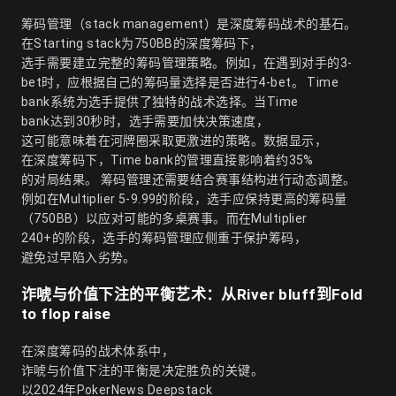
筹码管理（stack management）是深度筹码战术的基石。
在Starting stack为750BB的深度筹码下，
选手需要建立完整的筹码管理策略。例如，在遇到对手的3-
bet时，应根据自己的筹码量选择是否进行4-bet。 Time
bank系统为选手提供了独特的战术选择。当Time
bank达到30秒时，选手需要加快决策速度，
这可能意味着在河牌圈采取更激进的策略。数据显示，
在深度筹码下，Time bank的管理直接影响着约35%
的对局结果。 筹码管理还需要结合赛事结构进行动态调整。
例如在Multiplier 5-9.99的阶段，选手应保持更高的筹码量
（750BB）以应对可能的多桌赛事。而在Multiplier
240+的阶段，选手的筹码管理应侧重于保护筹码，
避免过早陷入劣势。
诈唬与价值下注的平衡艺术：从River bluff到Fold
to flop raise
在深度筹码的战术体系中，
诈唬与价值下注的平衡是决定胜负的关键。
以2024年PokerNews Deepstack