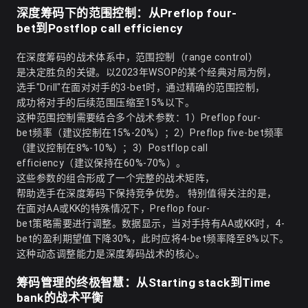
深度筹码下的范围控制：从Preflop four-
bet到Postflop call efficiency
在深度筹码的战术体系中，范围控制（range control）
是决定胜负的关键。以2023年WSOP的某个经典对局为例，
选手"Drill"在面对对手的3-bet时，通过精确的范围控制，
成功将对手的后续范围压缩至15%以下。
这种范围控制需要结合多个战术参数：1）Preflop four-
bet频率（建议控制在15%-20%）；2）Preflop five-bet频率
（建议控制在8%-10%）；3）Postflop call
efficiency（建议保持在60%-70%）。
这些参数的组合形成了一个完整的战术矩阵，
帮助选手在深度筹码下保持竞争优势。 特别值得关注的是，
在面对AA或KK的特殊情况下，Preflop four-
bet策略需要进行调整。数据显示，当对手持有AA或KK时，4-
bet的盈利期望值下降30%，此时应将4-bet频率降至8%以下。
这种动态调整能力是深度筹码战术的核心。
筹码管理的终极智慧：从Starting stack到Time
bank的战术平衡