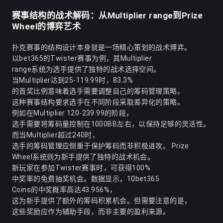
赛事结构的战术解码：从Multiplier range到Prize
Wheel的博弈艺术
扑克赛事的结构设计本身就是一场精心策划的战术博弈。
以bet365的Twister赛事为例，其Multiplier
range系统为选手提供了独特的战术选择空间。
当Multiplier达到25-119.99时，83.3%
的首奖比例意味着选手需要调整自己的筹码管理策略。
这种赛事结构要求选手在不同阶段采取差异化的策略。
例如在Multiplier 120-239.99的阶段，
选手需要将筹码量控制在1000BB左右，以保持足够的灵活性。
而当Multiplier超过240时，
选手的筹码管理应侧重于保护筹码而非积极进攻。 Prize
Wheel系统则为新手提供了独特的战术机会。
新玩家在参加Twister赛事时，可获得100%
中奖率的免费抽奖机会。数据显示，10bet365
Coins的中奖概率高达43.956%，
这为新手提供了额外的筹码积累机会。但需要注意的是，
这些奖励应作为辅助手段，而非主要的盈利来源。