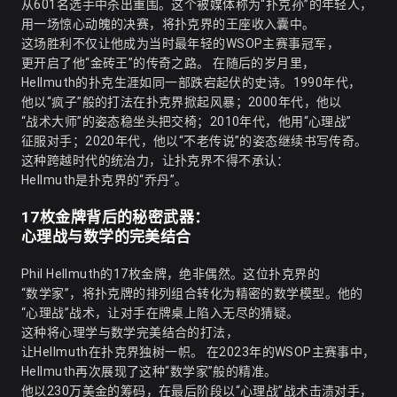
从601名选手中杀出重围。这个被媒体称为“扑克孙”的年轻人，
用一场惊心动魄的决赛，将扑克界的王座收入囊中。
这场胜利不仅让他成为当时最年轻的WSOP主赛事冠军，
更开启了他“金砖王”的传奇之路。 在随后的岁月里，
Hellmuth的扑克生涯如同一部跌宕起伏的史诗。1990年代，
他以“疯子”般的打法在扑克界掀起风暴；2000年代，他以
“战术大师”的姿态稳坐头把交椅；2010年代，他用“心理战”
征服对手；2020年代，他以“不老传说”的姿态继续书写传奇。
这种跨越时代的统治力，让扑克界不得不承认：
Hellmuth是扑克界的“乔丹”。
17枚金牌背后的秘密武器：
心理战与数学的完美结合
Phil Hellmuth的17枚金牌，绝非偶然。这位扑克界的
“数学家”，将扑克牌的排列组合转化为精密的数学模型。他的
“心理战”战术，让对手在牌桌上陷入无尽的猜疑。
这种将心理学与数学完美结合的打法，
让Hellmuth在扑克界独树一帜。 在2023年的WSOP主赛事中，
Hellmuth再次展现了这种“数学家”般的精准。
他以230万美金的筹码，在最后阶段以“心理战”战术击溃对手，