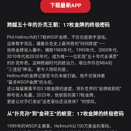
下载最新APP
跨越五十年的扑克王朝：17枚金牌的终极密码
Phil Hellmuth的17枚WSOP金牌，不仅仅是数字游戏。
这串数字背后，藏着扑克史上最传奇的“时间跨度”——
他将金牌收入囊中，横跨1980年代、1990年代、2000年代、
2010年代和2020年代，成为唯一一位实现“五十年代全满贯”
的扑克传奇。这种跨越时代的统治力，堪比乔丹在NBA的
“三连冠”神话。 更令人惊叹的是，
Hellmuth的金牌记录至今仍未被打破。他不仅保持着
“最多WSOP金牌”的头衔，
还以每届赛事平均3.3枚金牌的速度，将扑克界的“金牌收割机”
称号收入私囊。2023年，他斩获的第17枚金牌，
更是让对手们发出“这老家伙还没退休？”的惊叹。
从“扑克孙”到“金砖王”的蜕变：17枚金牌的终极密码
1989年的WSOP主赛事，Hellmuth以150万美金的筹码，