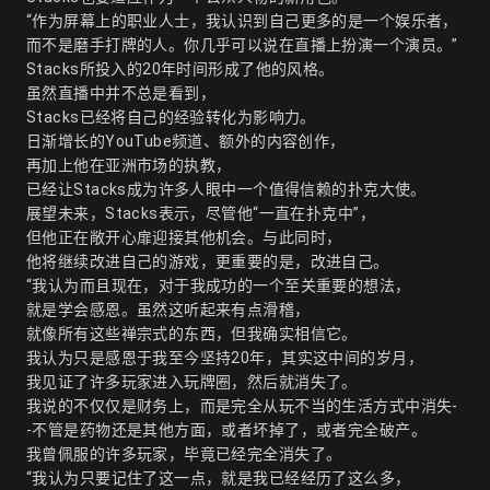
“作为屏幕上的职业人士，我认识到自己更多的是一个娱乐者，
而不是磨手打牌的人。你几乎可以说在直播上扮演一个演员。”
Stacks所投入的20年时间形成了他的风格。
虽然直播中并不总是看到，
Stacks已经将自己的经验转化为影响力。
日渐增长的YouTube频道、额外的内容创作，
再加上他在亚洲市场的执教，
已经让Stacks成为许多人眼中一个值得信赖的扑克大使。
展望未来，Stacks表示，尽管他“一直在扑克中”，
但他正在敞开心扉迎接其他机会。与此同时，
他将继续改进自己的游戏，更重要的是，改进自己。
“我认为而且现在，对于我成功的一个至关重要的想法，
就是学会感恩。虽然这听起来有点滑稽，
就像所有这些禅宗式的东西，但我确实相信它。
我认为只是感恩于我至今坚持20年，其实这中间的岁月，
我见证了许多玩家进入玩牌圈，然后就消失了。
我说的不仅仅是财务上，而是完全从玩不当的生活方式中消失-
-不管是药物还是其他方面，或者坏掉了，或者完全破产。
我曾佩服的许多玩家，毕竟已经完全消失了。
“我认为只要记住了这一点，就是我已经经历了这么多，