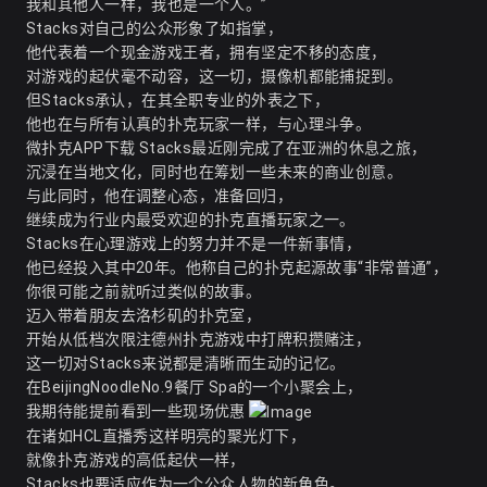
我和其他人一样，我也是一个人。”
Stacks对自己的公众形象了如指掌，
他代表着一个现金游戏王者，拥有坚定不移的态度，
对游戏的起伏毫不动容，这一切，摄像机都能捕捉到。
但Stacks承认，在其全职专业的外表之下，
他也在与所有认真的扑克玩家一样，与心理斗争。
微扑克APP下载
Stacks最近刚完成了在亚洲的休息之旅，
沉浸在当地文化，同时也在筹划一些未来的商业创意。
与此同时，他在调整心态，准备回归，
继续成为行业内最受欢迎的扑克直播玩家之一。
Stacks在心理游戏上的努力并不是一件新事情，
他已经投入其中20年。他称自己的扑克起源故事“非常普通”，
你很可能之前就听过类似的故事。
迈入带着朋友去洛杉矶的扑克室，
开始从低档次限注德州扑克游戏中打牌积攒赌注，
这一切对Stacks来说都是清晰而生动的记忆。
在BeijingNoodleNo.9餐厅 Spa的一个小聚会上，
我期待能提前看到一些现场优惠
在诸如HCL直播秀这样明亮的聚光灯下，
就像扑克游戏的高低起伏一样，
Stacks也要适应作为一个公众人物的新角色。