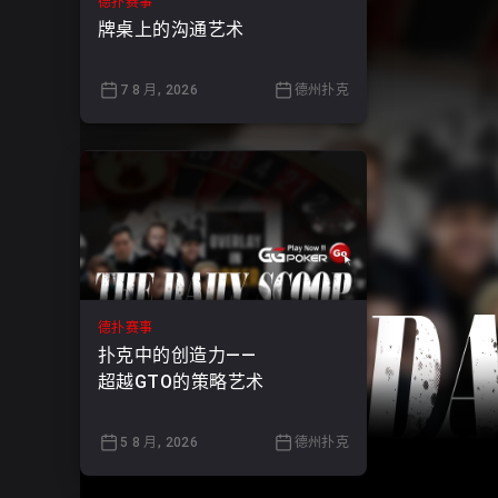
德扑赛事
牌桌上的沟通艺术
7 8 月, 2026
德州扑克
德扑赛事
扑克中的创造力——
超越GTO的策略艺术
5 8 月, 2026
德州扑克