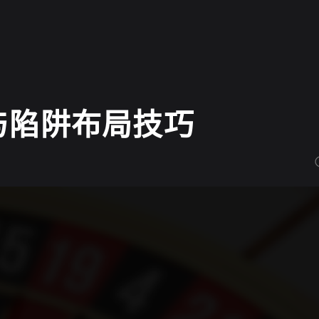
与陷阱布局技巧