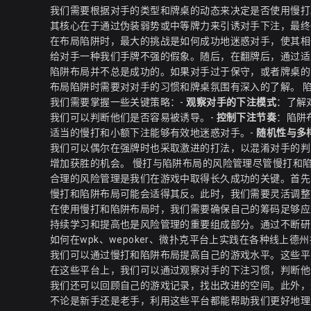
我们需要根据对手的类型和牌桌的动态来决定是否使用慢打
其核心在于通过伪装弱势或中等牌力来引诱对手下注，最终
在布局陷阱时，最大的挑战是如何成功地迷惑对手，使其相
给对手一种我们手牌不强的假象。随后，在翻牌后，通过适
陷阱布局并不总是成功的。如果对手过于保守，或者牌桌的
布局陷阱时需要对对手的习惯和牌桌氛围有深入的了解。 
我们需要掌握一些关键策略：-
观察对手的下注模式
：了解
我们可以判断他们是否容易被诱导。-
控制下注节奏
：陷阱
适当的慢打和小额下注能够有效地迷惑对手。-
随机性与多
我们可以偶尔在强牌时也采取激进的打法，以混淆对手的判
增加获胜的机会。 慢打与陷阱布局的风险管理尽管慢打和
合理的风险管理是我们在游戏中取得长久成功的关键。首先
慢打和陷阱布局可能会适得其反。此时，我们需要灵活调整
在使用慢打和陷阱布局时，我们需要确保自己的筹码足够应
持续学习和提高也是风险管理的重要组成部分。通过不断研
如何在wpk、wepoker、微扑克平台上实践在各种线上德州
我们可以通过慢打和陷阱布局提高自己的游戏水平。这些平
在这些平台上，我们可以通过观察对手的下注习惯，判断他
我们还可以回顾自己的游戏记录，找出改进的空间。此外，
不论是新手还是老手，利用这些平台都能帮助我们更好地理