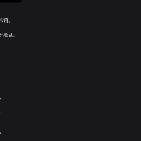
应用。
码收益。
，
，
，