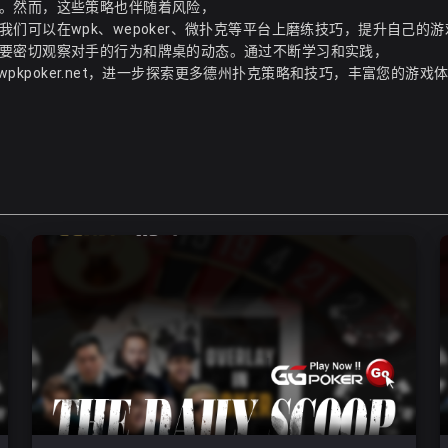
。然而，这些策略也伴随着风险，
们可以在wpk、wepoker、微扑克等平台上磨练技巧，提升自己的
要密切观察对手的行为和牌桌的动态。通过不断学习和实践，
/wpkpoker.net
，进一步探索更多德州扑克策略和技巧，丰富您的游戏