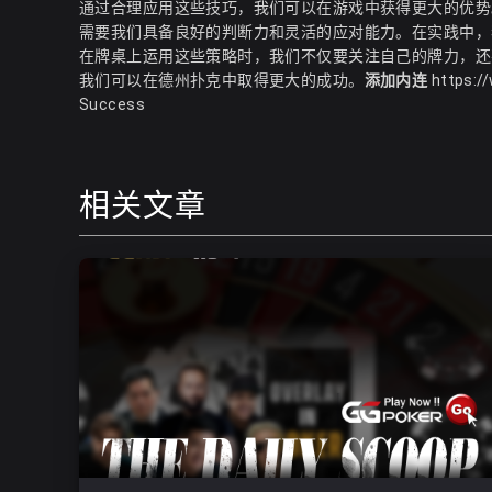
通过合理应用这些技巧，我们可以在游戏中获得更大的优势
需要我们具备良好的判断力和灵活的应对能力。在实践中，我
在牌桌上运用这些策略时，我们不仅要关注自己的牌力，还
我们可以在德州扑克中取得更大的成功。
添加内连
https:/
Success
相关文章