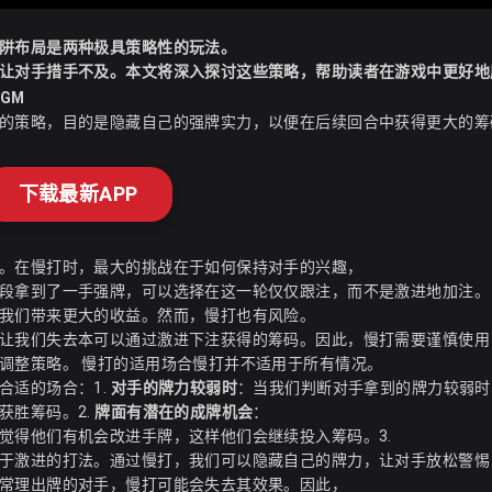
阱布局是两种极具策略性的玩法。
让对手措手不及。本文将深入探讨这些策略，帮助读者在游戏中更好地
的策略，目的是隐藏自己的强牌实力，以便在后续回合中获得更大的筹
下载最新APP
。在慢打时，最大的挑战在于如何保持对手的兴趣，
段拿到了一手强牌，可以选择在这一轮仅仅跟注，而不是激进地加注。
我们带来更大的收益。然而，慢打也有风险。
让我们失去本可以通过激进下注获得的筹码。因此，慢打需要谨慎使用
调整策略。 慢打的适用场合慢打并不适用于所有情况。
合适的场合：1.
对手的牌力较弱时
：当我们判断对手拿到的牌力较弱时
获胜筹码。2.
牌面有潜在的成牌机会
：
觉得他们有机会改进手牌，这样他们会继续投入筹码。3.
于激进的打法。通过慢打，我们可以隐藏自己的牌力，让对手放松警惕
常理出牌的对手，慢打可能会失去其效果。因此，