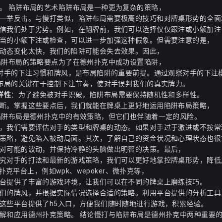
。 陷阱布局的艺术陷阱布局是一种更为复杂的策略，
一举反击。与慢打类似，陷阱布局需要极高的技巧和对牌桌形势的全面
信我们处于劣势。例如，在翻牌前，我们可以选择仅仅跟注或小额加注
当的小额下注或检查，可以进一步加强这种假象。但需要注意的是，
动态变化太快，我们的陷阱可能会失去效果。因此，
陷阱布局的策略要点为了在德州扑克中成功设置陷阱，
对手的下注习惯和牌风，是布局陷阱的重要前提。通过观察对手的下注
布局的关键在于控制下注节奏，使对手误判我们的真实牌力。
样性
：为了避免被对手识破，陷阱布局需要保持随机性和多样性。
断。掌握这些要点后，我们就能在牌桌上更好地运用陷阱布局策略，
陷阱布局是德州扑克中的有效策略，但它们也伴随着一定的风险。
，我们需要评估对手的类型和牌桌的动态。如果对手过于激进或不按常
策略，避免陷入被动局面。其次，了解自己的资金状况和心理状态也很
对可能的波动，并保持冷静的头脑做出明智的决策。最后，
究对手的打法和最新的游戏策略，我们可以更好地掌控牌桌形势，降低
扑克平台上，例如wpk、wepoker、微扑克等，
台提供了丰富的游戏环境，让我们可以在不同的牌桌上磨练技巧。
们的牌风，并根据实际情况选择合适的策略。利用平台提供的分析工具
这些平台提供了h5入口，方便我们随时随地进行游戏，积累经验。
解和应用德州扑克策略。 结论慢打与陷阱布局是德州扑克中两种重要