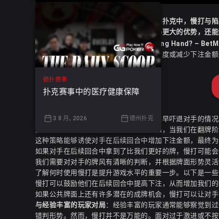
德州扑克游戏慢打与陷阱布局技巧在德州扑克中，慢打与陷
这些技巧不仅可以帮助我们在牌桌上获得更大的优势，还能
什么是慢打？慢打是一种故意放慢下注速度或减少下注金额
德扑赛事
扑克赛事中的医疗健康保障
慢打通常适用于我们拿到强牌但不希望过早吓退对手的情况
3 8 月, 2026
德州扑克
而不让他们察觉到我们的真实牌力。例如，当我们在翻牌阶
这种策略能够诱使对手在后续回合中增加下注金额，最终为
如果对手在后续回合中拿到了比我们更好的牌，慢打可能会
我们需要对对手的牌风有清晰的判断，并根据牌面形势灵活
了解何时使用慢打是提升游戏水平的重要一步。以下是一些
慢打可以鼓励他们在后续回合中提高下注，从而增加我们的
如果公共牌面上还有许多潜在的成牌机会，慢打可以让对手
与经验丰富的玩家对局
：经验丰富的玩家通常能够察觉到过
错判形势。然而，慢打并不是万能的。面对过于激进或不按