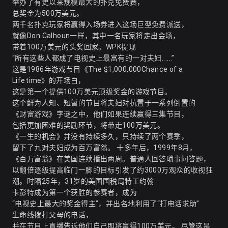
举办了有史以来规模最大的扑克免费赛，
总奖金为500万美元。
两千名扑克玩家将赢得入场券进入这场巨型免费派送，
就像Don Calhoun一样，其中一名玩家将走出会场，
带着100万美元的头奖回家。
WPK提现
“所有这些人都成了电视史上最富有的一对夫妇......”
这是1986年游戏节目《The $1,000,000Chance of a
Lifetime》的开场白，
这是第一个提供100万美元顶级奖金的游戏节目。
这个鲜为人知、短暂的节目将夫妇对抗置于一系列倒置的
《财富游戏》字谜之中，他们如果连续赢得三集节目，
包括更加困难的奖励环节，将带走100万美元。
《一生的机会》并没有持续多久，只持续了两个赛季，
留下了九对夫妇成为百万富翁。 十多年后，1999年8月，
《百万富翁》在美国连续播出两周。普通人回答琐事问答题，
以翻倍逐级提高临门一脚的目标引发了约3000万观众的收视狂
潮。时隔25年，31岁的美国国税局特工约翰·
卡彭特成为第一个获胜的参赛者，成为
“电视史上最大的奖金得主”，并出名地利用了“打电话求助”
生命线拨打父母的电话，
并在节目上直播告诉他们自己即将赢得100万美元。 尽管这是