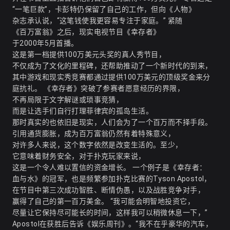
“一笔巨款”，卡彭特仍保留了自己的工作，但向《人物》
杂志承认说，“这笔钱使我更容易专注于家庭。” 紧随
《百万富翁》之后，现实电视节目《幸存者》
于2000年5月首播。
这是第一档提供100万美元头奖的真人秀节目，
不仅成为了文化的里程碑，还帮助推动了一个新时代的到来，
其中游戏和现实秀竞赛都通过提供100万美元的顶级奖金来分
庭抗礼。 《幸存者》突破了参赛者愿意经历的界限，
不再局限于文字解谜或琐事竞猜，
而是让选手们自行打理菲律宾的孤岛生活。
那时真实的也依旧是现实，人们会为了一个百万而不择手段。
引用通货膨胀，成为百万富翁仍然有着特殊意义，
对许多人来说，这个数字依然是改变生活的。至少，
它意味着财务安全，对于扑克玩家来说，
这是一个令人难以置信的资金增长。 一个例子是《幸存者：
血与水》的冠军，也是频繁参加扑克比赛的Tyson Apostol，
在节目中第三次成功智胜、断情伪愚，以及战胜竞争对手，
赢得了自己的第一百万美金。 “我可能会明智地投资它，
尽量让它保持尽可能长的时间，这样我可以稍微休息一下，”
Apostol在获胜后告诉《娱乐周刊》。“我不在乎豪华的汽车，