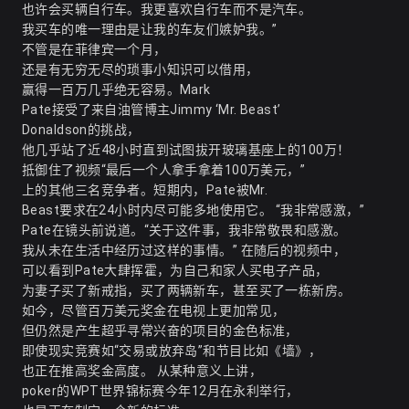
也许会买辆自行车。我更喜欢自行车而不是汽车。
我买车的唯一理由是让我的车友们嫉妒我。”
不管是在菲律宾一个月，
还是有无穷无尽的琐事小知识可以借用，
赢得一百万几乎绝无容易。Mark
Pate接受了来自油管博主Jimmy ‘Mr. Beast’
Donaldson的挑战，
他几乎站了近48小时直到试图拔开玻璃基座上的100万！
抵御住了视频“最后一个人拿手拿着100万美元，”
上的其他三名竞争者。短期内，Pate被Mr.
Beast要求在24小时内尽可能多地使用它。 “我非常感激，”
Pate在镜头前说道。“关于这件事，我非常敬畏和感激。
我从未在生活中经历过这样的事情。” 在随后的视频中，
可以看到Pate大肆挥霍，为自己和家人买电子产品，
为妻子买了新戒指，买了两辆新车，甚至买了一栋新房。
如今，尽管百万美元奖金在电视上更加常见，
但仍然是产生超乎寻常兴奋的项目的金色标准，
即使现实竞赛如“交易或放弃岛”和节目比如《墙》，
也正在推高奖金高度。 从某种意义上讲，
poker的WPT世界锦标赛今年12月在永利举行，