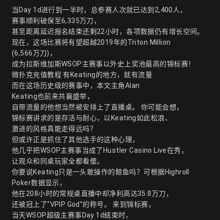
当Day 1d进行到一半时，总参赛人次就已达到2,400人，
赛事顺利破保至6,335万刀，
甚至距离延迟报名结束还剩22小时，各项数据仍有增长空间。
现在，这场比赛将有望超越2019年的Triton Million
(6,566万刀)，
成为拉斯维加斯WSOP主赛事以外史上奖池最高的锦标赛！
微扑克充值教程
有Keating的地方，就有流量
而在这场历史级的赛事中，本文主角Alan
Keating也前来共襄盛举，
自带流量的他想当然被安排上了直播桌。 你可能会想，
锦标赛讲求的是存活与耐心，以Keating如此松浪、
激进的风格真能走得远吗？
但或许正是抓住了其他选手的这种心理，
他几乎把WSOP主赛事当成了Hustler Casino Live在秀，
让观众和同桌玩家全都看傻。
你要说Keating只是一头敢操作的鲸鱼吗？可根据Highroll
Poker数据显示，
他在208小时的常规桌直播中却净利高达35.8万刀，
还被冠上了“VPIP God”的称号。 来到锦标赛，
当天WSOP超级主赛事Day 1d结束时，