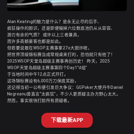
Alan Keating的魅力是什么？是永无止尽的后手、
疯狂操作的胆识，还是即便输掉六位数底池仍从从容容、
游刃有余的气质？ 或许以上三者兼具，
而许多高额豪客也都是如此。
但若要说敢在WSOP主赛事拿27o大胆诈唬，
把世界顶级锦标赛当成常规桌来打的，恐怕就只有他了！
2025WSOP天堂岛超级主赛事再创历史！ 昨天，2025
WSOP天堂岛超级主赛事第四个Day1“d组”
于当地时间中午12点正式开打。
这场锦标赛设有6,000万刀保底奖励，
还记得当初一公布便引发巨大争议：GGPoker大使丹牛Daniel
Negreanu曾直言“太疯狂”，不少人更质疑主办方野心太大。
然而，事实很快打脸所有质疑者。
下载最新APP