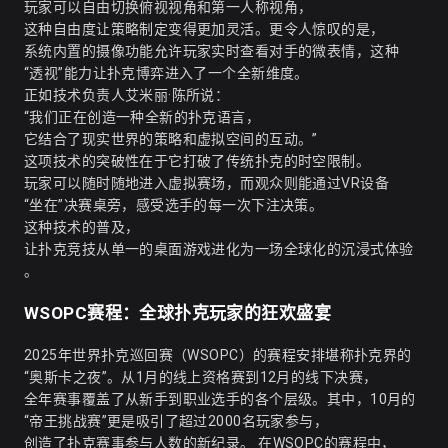
玩家可以自由切换俯视视角和第一人称视角，
这种自由度让策略制定变得更加灵活。更令人惊叹的是，
系统内置的摄像功能允许玩家实时查看对手的微表情，这种
“透视”能力让扑克博弈进入了一个全新维度。
正如技术负责人艾米丽·陈所说：
“我们正在创造一种全新的扑克语言，
它结合了现实世界的策略和虚拟空间的互动。”
这项技术的突破性在于它打破了传统扑克的时空限制。
玩家可以随时随地进入虚拟赛场，而观众则能通过VR设备
“坐在”决赛桌旁，感受选手的每一次下注决策。
这种技术的普及，
让扑克竞技从单一的桌面游戏进化为一场全球化的沉浸式体验
。
WSOPC赛程：全球扑克玩家的狂欢盛宴
2025年世界扑克巡回赛（WSOPC）的赛程安排堪称扑克界的
“奥斯卡之夜”。从1月的线上资格赛到12月的线下决赛，
全年赛事覆盖了从新手到职业选手的各个层级。其中，10月的
“帝王挑战赛”更是吸引了超过2000名玩家参与，
创造了扑克赛事参与人数的新纪录。 在WSOPC的赛程中，