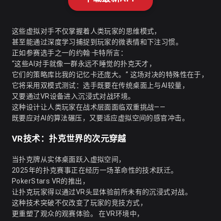
这些虚拟对手不仅掌握着人类玩家的思维模式，
甚至能通过深度学习捕捉到玩家的微表情和下注习惯。
正如参赛选手之一的约翰·卡特所言：
“这些AI对手就像一群永远不睡觉的扑克天才，
它们的策略库比我的记忆卡还庞大。” 这场对决的特殊性在于，
它将采用双模式测试：选手既要在传统桌面上与AI较量，
又要通过VR设备进入沉浸式对战环境。
这种设计让人类玩家在战术层面面临双重挑战——
既要应对AI的算法碾压，又要适应虚拟空间的感官冲击。
VR技术：扑克世界的次元穿越
当扑克牌从实体桌面跃入虚拟空间，
2025年的扑克赛事正在经历一场革命性的技术跃迁。
PokerStars VR的推出，
让扑克玩家得以通过VR头显体验前所未有的沉浸式对战。
这种技术突破不仅改变了玩家的竞技方式，
更重塑了观众的观赛体验。 在VR环境中，