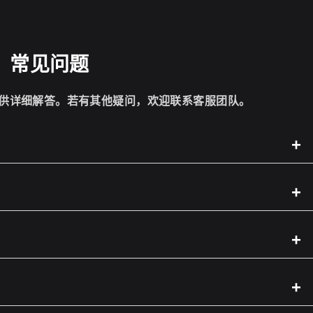
常见问题
供详细解答。若有其他疑问，欢迎联系客服团队。