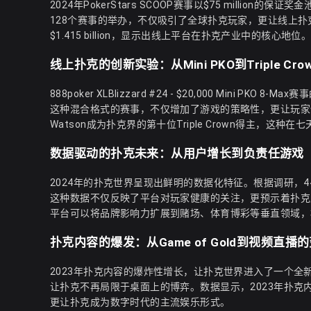
2024年PokerStars SCOOP赛事以$75 milli
128个赛事的举办，不仅吸引了全球扑克玩家，更让线上扑克
$1.415 billion，显示出线上平台在扑克产业中的核心地位
线上扑克的创新实验：从Mini PKO到Triple Cro
888poker XLBlizzard #24 - $20,000 Min
这种混合格式的赛事，不仅增加了游戏的策略性，更让玩家
Watson成为扑克界的第十位Triple Crown得主
数据驱动的扑克未来：从用户增长到负责任游戏
2024年的扑克世界呈现出鲜明的数据化特征。根据调研，4
这种数据不仅反映了平台对玩家健康的关注，更预示着扑克产业的规
平台可以将品牌影响力扩展到赌场、体育博彩等垂直领域，构建$2
扑克内容的爆发：从Game of Gold到视频直播
2023年扑克内容的爆炸性增长，让扑克世界进入了一个全新的娱乐
让扑克不再局限于桌面上的博弈。数据显示，2023年扑克
更让扑克成为数字时代的主流娱乐形式。