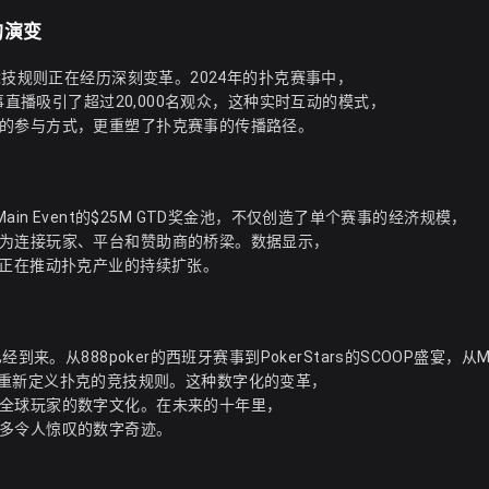
的演变
竞技规则正在经历深刻变革。2024年的扑克赛事中，
事直播吸引了超过20,000名观众，这种实时互动的模式，
的参与方式，更重塑了扑克赛事的传播路径。
Main Event的$25M GTD奖金池，不仅创造了单个赛事的经济规模，
为连接玩家、平台和赞助商的桥梁。数据显示，
利正在推动扑克产业的持续扩张。
。从888poker的西班牙赛事到PokerStars的SCOOP盛宴，从Mi
台正在重新定义扑克的竞技规则。这种数字化的变革，
全球玩家的数字文化。在未来的十年里，
多令人惊叹的数字奇迹。