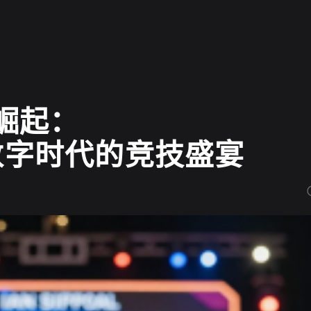
台崛起：
数字时代的竞技盛宴