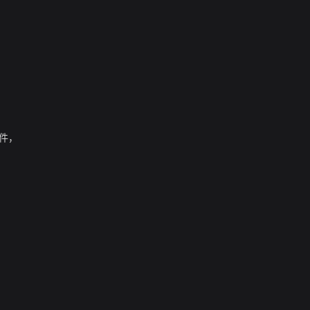
事件，
来