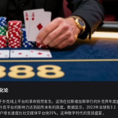
化论
时，一场关于扑克线上平台的革命悄然发生。这场在拉斯维加斯举行的扑克界年度
让线上扑克平台的影响力达到前所未有的高度。数据显示，2023年全球有3.2
站的用户增长速度比社交媒体平台快35%。这种数字时代的竞技盛宴，