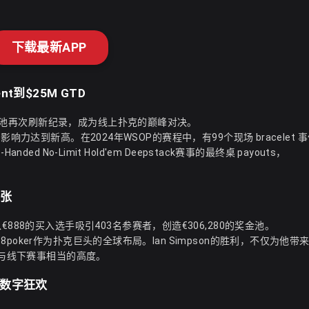
下载最新APP
nt到$25M GTD
ion的保证奖金池再次刷新纪录，成为线上扑克的巅峰对决。
力达到新高。在2024年WSOP的赛程中，有99个现场 bracelet 
No-Limit Hold'em Deepstack赛事的最终桌 payouts，
扩张
al中，以€888的买入选手吸引403名参赛者，创造€306,280的奖金池。
ker作为扑克巨头的全球布局。Ian Simpson的胜利，不仅为他带
到与线下赛事相当的高度。
池的数字狂欢