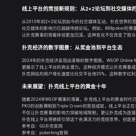
线上平台的竞技新规则：从2+2论坛到社交媒体
从2010年的2+2论坛到如今的社交媒体互动，扑克世界的
社交媒体的影响力已超越传统论坛。例如，888poker的赛
让扑克赛事的观看体验更加沉浸。这种变化不仅改变了观众
扑克经济的数字图景：从奖金池到平台生态
2024年的扑克经济呈现出清晰的数字图景。WSOP Online 
更展示了线上平台的商业潜力。这种经济模式让扑克赛事成
扑克网站的用户增长速度比社交平台快35%，这种数字红
未来展望：扑克线上平台的黄金十年
随着2024年WSOP赛事的落幕，扑克线上平台的黄金时代已经到来
PKO的创新赛制到Triple Crown的竞技成就，线上平
不仅让扑克赛事的影响力突破地域限制，更让扑克成为连接
扑克线上平台将继续引领这个充满活力的竞技世界，创造更
参考自：
GG扑克官网
参考自：
pukerking官网