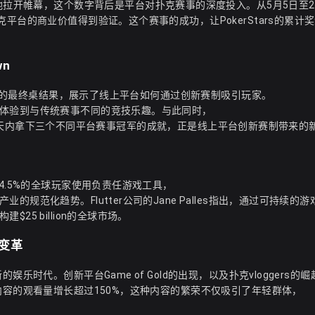
on的保证奖金池拉开帷幕，这个数字背后是平台对扑克赛事的深度投入。从5月5日至
平台的商业价值得到验证。这个赛事的成功，让PokerStars的累计
。
wn
i PKO 8-Max赛事的最终桌结果，展示了线上平台如何通过创新赛制吸引玩家。
体验到与传统赛事不同的竞技乐趣。与此同时，
，这种在七天内拿下三个不同平台赛事冠军的成就，正是线上平台创新赛制带来的
4.5%的全球玩家使用负责任游戏工具，
范化趋势。Flutter公司的Jane Palles指出，通过可持续的
5 billion的全球市场。
的变革
时代。创新平台Game of Gold的出现，以及扑克vloggers的崛
内容的观看量增长超过150%，这种内容的繁荣不仅吸引了年轻群体，