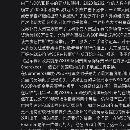
由于与COVID相关的延期和限制，2020和2021年的人数
确立了2023年可能出现1万人参赛并创下记录，一个重大
或者是否将继续出现人数波动？无论是在扑克内外的经济因
再次出现大量参赛的可能性似乎很高。 世界扑克大赛冠军
世界扑克大赛官方宣布了世界扑克大赛冠军赛的新场馆——加利福
奖池为100万美元，允许所有赢得过WSOP手镯或WSOP
该赛事在拉斯维加斯举行，并且颁发了金手镯给冠军。对于
大多数关注点都集中在税收考量和旅行负担上，尤其是最后一
正好在2024年WSOP在拉斯维加斯开始之前。 撤退，我不会参加
《冠军赛》及其前身WSOP巡回赛国家锦标赛已经在许多地方
Cherokee），但它在美国境内的许多地点进行更换。
在Commerce举办WSOP冠军赛似乎是为了最大程度地
负面的反响似乎已经消失，如果主要的争议局限于WSOP
WSOP在线金手镯赛程在哪里，它会是什么样子？ 目前围绕
在以往的几年里，向WSOP.com服务的美国玩家公布的
但在正式公布99项现场手镯赛事两个月后，仍然没有正式消息
供内华达州和新泽西州的玩家参加。如果在2024年有类似
更不用说密歇根州和宾夕法尼亚州的单独玩家池提供的赛事
这引出了一相关问题，也是我们的最后一个问题。在WSOP
Pearson是第一位做到的人，他在1973年做到了这一点，直到1993