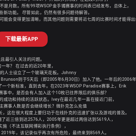
不是月数。所有99项WSOP金手镯赛事的时间表已经发布，总体上，
些新功能。 尽管如此，仍然有很多问题待解答。
几周内可能会变得更加清晰，而其他问题则需要将近七周的比赛时间才能得
下载最新APP
迫且最引人关注的问题。
的一年？ 在过去的近20年里，
的人士设立了一个玻璃天花板。Johnny
 Brunson则于5天后（即2005年6月30日）加入了他。一年后的2006年，
个新标准，直到去年。在2023年WSOP Paradise赛事上，Erik
99场赛事中，是否会有人加入这个10枚已往界限后的俱乐部？
上的成功和持续的活跃状态。Ivey在最近几年一直在接近门前，
赛的主赛事人数是否会继续增长？
微扑克怎么充值
式增长，这在很大程度上要归功于在线扑克的迅速扩张以及游戏的普及。
翻了近三倍到达2576人，2005年更是超过两倍达到5619人，
A的实施（不法互联网博彩执行条例），
2019年，该记录似乎再次有所危险，最终来到8569人。