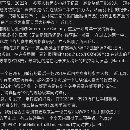
有所下降，2022年，参赛人数再次挑战了记录，最终略低于8663人。 现
问题仍然存在：该赛事是否会连续第二年达到1万人，从而创下新的纪录
素，只要加密货币（一些扑克玩家的热门金融持有品）没有出现严重的
赛是否会成为本夏天最大的争议？ 近几周，
尼亚州的Commerce Casino。这是一项每年一次的赛事，
巡回赛戒指的玩家（无论是现场还是在线获胜）参赛。 在过去的两年中，
此次世俗的赛事的资格赛玩家，立即出现了负面反应，
刻的通知接受——这主要是由于该赛事从5月22日至5月24日进行，
。在许多层面上真的很糟糕https://t.co/rXXfeSGYcz 在过去
举办过比赛，最常见的是在北卡罗莱纳州的哈拉斯切罗基（Harrahs
利用一个在晚五月举行的最后一场WSOP巡回赛赛事的参赛人数。 近几周
冠军赛前的这场赛事，那么这似乎将是一个后续强大夏天的好迹象。
2024年WSOP唯一的好奇点是缺少有关手镯赛在线赛程的公告。
在线手镯赛程与它们的现场版本同时进行，
，引发了一定程度的好奇。 在2023年，有20场在线手镯赛事，
的赛事安排，那么将有大约120项手镯赛事，
。 我们是否会看到有史以来第一位完成四项WSOP金手镯的选手？
的历史上，有五位选手在一个夏天内赢得了三项手镯。Puggy
年Phil Hellmuth和Ted Forrest才同时做到。Phil