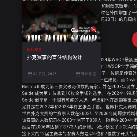
距离现在和比赛开始的时间更适合用天数和周数来衡量，而
今年的WSOP与去年的版本十分相似，不过在外围增加了一
一些问题在距离2024年WSOP开幕赛（5月30日）的
德扑赛事
扑克赛事的盲注结构设计
在这种情况下，让我们来挖掘一些关于2024年WSOP最紧
2024年是否会成为有第二名选手最终击穿11WSOP金手镯
拥有10枚WSOP金手镯的俱乐部一直对除了一位牌局传奇外
31 7 月, 2026
德州扑克
Chan于2005年6月25日成为该俱乐部第一位成员，而Doyle
Hellmuth成为第三位突破两位数的玩家，并在2007年设立了一
Seidel成为第五位拿到10枚金手镯的选手。 在2024年
Seidel似乎是一个很有可能的人选，考虑到他在高额赛事
尤其是在2022年和2023年有五张金手镯。 世界扑克大
世界扑克大赛的主赛事人数在2003年至2006年间爆炸
该赛事的人数记录在2003年创下了839人，随后在2004年
然后在2006年达到了8773人的高峰。 减少诱发了UIGE
接下来的12届主赛事的参赛人数是以6位和7位数字开头的。