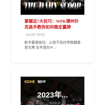
掌握这7大技巧：WPK德州扑
克高手教你如何稳定赢牌
2026年7月9日
新手最易踩坑：止损不及时导致翻盘
变灾难 去年我在W…
2023年...