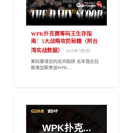
WPK扑克赛筹码王生存指
南：5大战略攻防秘籍（附台
湾实战数据）
2026年7月9日
筹码暴增后的反向陷阱 去年我在拉
斯维加斯参加WPK…
WPK扑克...