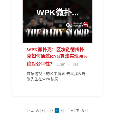
WPK微扑...
WPK微扑克：区块链德州扑
克如何通过RNG算法实现98%
绝对公平性？
2026年7月3日
数据透视下的公平博弈 去年我表哥
张先生在WPK私局…
« 上一页
1
…
3
4
5
…
68
下一页 »