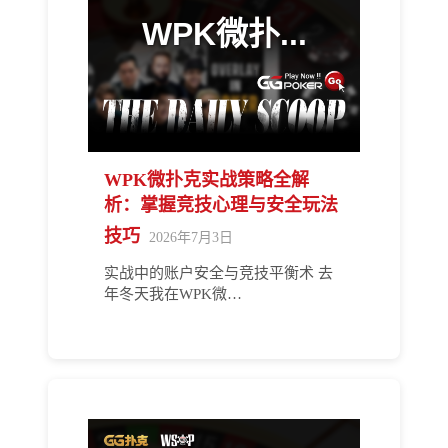
WPK微扑...
WPK微扑克实战策略全解
析：掌握竞技心理与安全玩法
技巧
2026年7月3日
实战中的账户安全与竞技平衡术 去
年冬天我在WPK微…