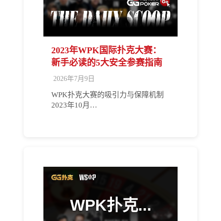
2023年WPK国际扑克大赛：
新手必读的5大安全参赛指南
2026年7月9日
WPK扑克大赛的吸引力与保障机制
2023年10月…
WPK扑克...